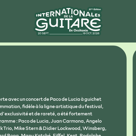
rte avec un concert de Paco de Lucia à guichet
ation, fidèle à la ligne artistique du festival,
d’exclusivité et de rareté, a été fortement
ogramme : Paco de Lucia, Juan Carmona, Angelo
 Trio, Mike Stern & Didier Lockwood, Winsberg,
ard Bona, Manu Katché, Eiffel, Kent, Rodolphe