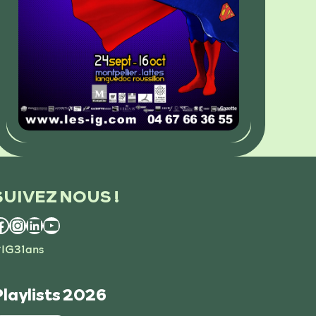
SUIVEZ NOUS !
Facebook
Instagram
LinkedIn
YouTube
IG31ans
Playlists 2026