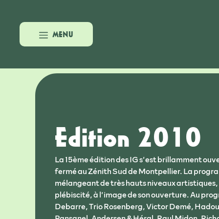
Aller
au
contenu
MENU
Edition 2010
La 15ème édition des IG s’est brillamment ouve
fermé au Zénith Sud de Montpellier. La programm
mélangeant de très hauts niveaux artistiques, 
plébiscité, à l’image de son ouverture. Au pr
Debarre, Trio Rosenberg, Victor Demé, Hadouk
Pansanel, Andersen & Héral, Raul Midon, Rich