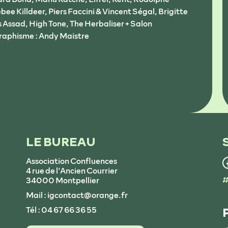
ee Killdeer, Piers Faccini & Vincent Ségal, Brigitte
 Assad, High Tone, The Herbaliser + Salon
Graphisme : Andy Maistre
LE BUREAU
Association Confluences
4 rue de l'Ancien Courrier
#
34000 Montpellier
Mail : igcontact@orange.fr
Tél : 04 67 66 36 55