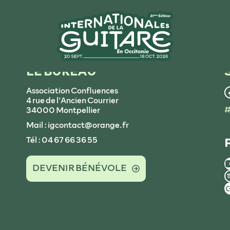
LE BUREAU
Association Confluences
4 rue de l'Ancien Courrier
#
34000 Montpellier
Mail : igcontact@orange.fr
Tél : 04 67 66 36 55
DEVENIR BÉNÉVOLE