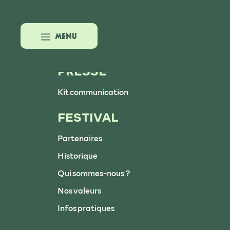
Studio Lakanal
Aller
au
contenu
MENU
PRESSE
Kit communication
FESTIVAL
Partenaires
Historique
Qui sommes-nous ?
Nos valeurs
Infos pratiques