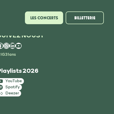
LES CONCERTS
BILLETTERIE
SUIVEZ NOUS !
Facebook
Instagram
LinkedIn
YouTube
IG31ans
Playlists 2026
YouTube
Spotify
Deezer